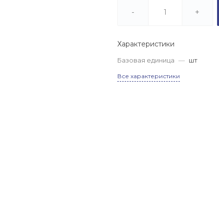
(МЕТАЛЛОБАЗА), пер.
Труженников, 2/3
-
+
Пн-Сб: 8.00-17.00
Вс: 8.00-14.00
Характеристики
8 (863) 320 01 85
Базовая единица
—
шт
г. г. Аксай
(МЕТАЛЛОБАЗА),
Все характеристики
Новочеркасское ш., 15
Пн-Сб: 8.00-17.00
Вс: 8.00-14.00
8 (863) 320 04 71
г. х. Ленинаван
(МЕТАЛЛОБАЗА), 1-й
километр автодороги
Ростов-Новошахтинск
(60к-9)
Пн-Сб: 8.00-17.00
Вс: 8.00-14.00