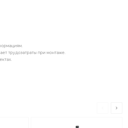
формациям.
ает трудозатраты при монтаже.
ектах.